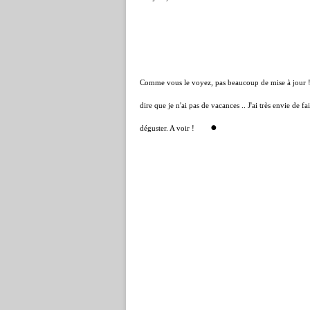
Comme vous le voyez, pas beaucoup de mise à jour ! Ne
dire que je n'ai pas de vacances .. J'ai très envie de 
●
déguster. A voir !