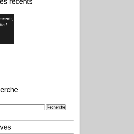
les récents
revenir,
ite !
erche
ives