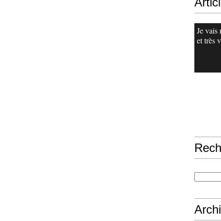
Artic
Je vais 
et très v
Rech
Arch