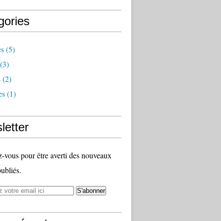
gories
es
(5)
(3)
s
(2)
es
(1)
letter
vous pour être averti des nouveaux
publiés.