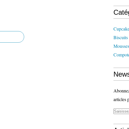
Caté
Cupcak
Biscuits
Mousse
Compot
News
Abonnez-
articles 