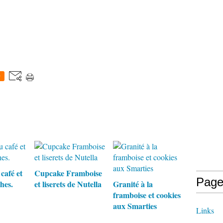
0
café et
Cupcake Framboise
Page
hes.
et liserets de Nutella
Granité à la
framboise et cookies
aux Smarties
Links