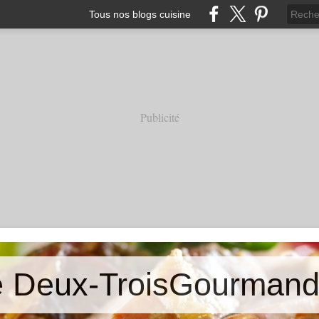
Tous nos blogs cuisine
Publicité
e Deux-TroisGourmand